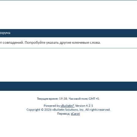
форума
ет совпадений. Попробуйте указать другие ключевые слова.
Текущее время:
19:38
. Часовой пояс GMT +5.
Powered by
vBulletin®
Version 4.2.5
Copyright © 2026 vBulletin Solutions, Inc. All rights reserved.
Перевод:
zCarot