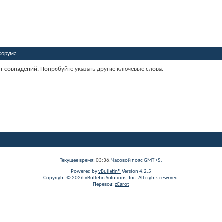
форума
ет совпадений. Попробуйте указать другие ключевые слова.
Текущее время:
03:36
. Часовой пояс GMT +5.
Powered by
vBulletin®
Version 4.2.5
Copyright © 2026 vBulletin Solutions, Inc. All rights reserved.
Перевод:
zCarot