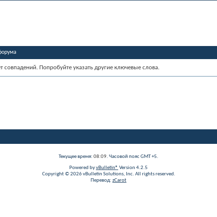
форума
ет совпадений. Попробуйте указать другие ключевые слова.
Текущее время:
08:09
. Часовой пояс GMT +5.
Powered by
vBulletin®
Version 4.2.5
Copyright © 2026 vBulletin Solutions, Inc. All rights reserved.
Перевод:
zCarot