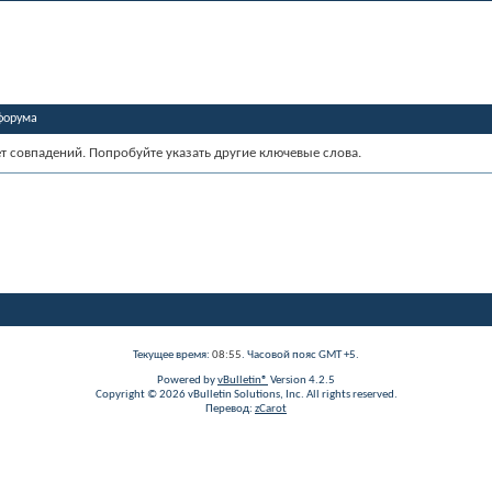
форума
ет совпадений. Попробуйте указать другие ключевые слова.
Текущее время:
08:55
. Часовой пояс GMT +5.
Powered by
vBulletin®
Version 4.2.5
Copyright © 2026 vBulletin Solutions, Inc. All rights reserved.
Перевод:
zCarot