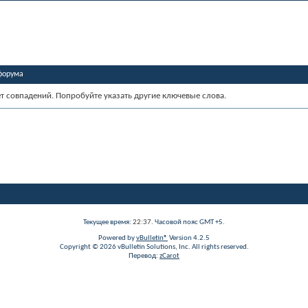
форума
ет совпадений. Попробуйте указать другие ключевые слова.
Текущее время:
22:37
. Часовой пояс GMT +5.
Powered by
vBulletin®
Version 4.2.5
Copyright © 2026 vBulletin Solutions, Inc. All rights reserved.
Перевод:
zCarot