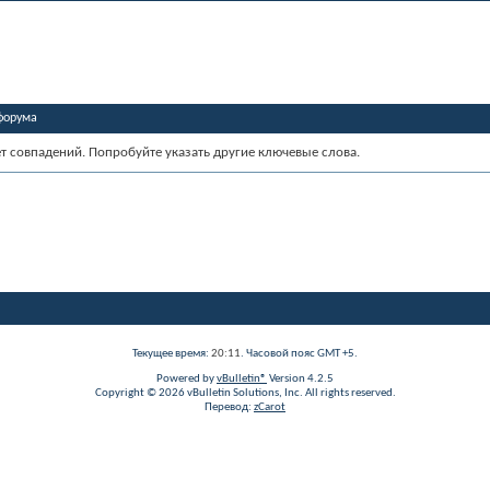
форума
ет совпадений. Попробуйте указать другие ключевые слова.
Текущее время:
20:11
. Часовой пояс GMT +5.
Powered by
vBulletin®
Version 4.2.5
Copyright © 2026 vBulletin Solutions, Inc. All rights reserved.
Перевод:
zCarot