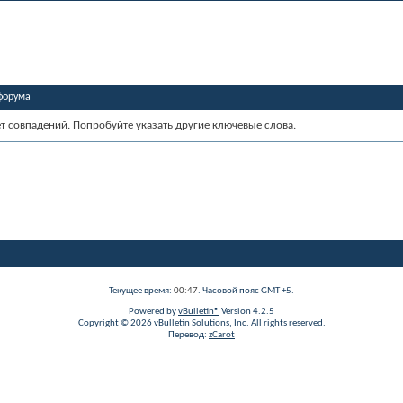
форума
ет совпадений. Попробуйте указать другие ключевые слова.
Текущее время:
00:47
. Часовой пояс GMT +5.
Powered by
vBulletin®
Version 4.2.5
Copyright © 2026 vBulletin Solutions, Inc. All rights reserved.
Перевод:
zCarot