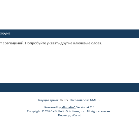
форума
ет совпадений. Попробуйте указать другие ключевые слова.
Текущее время:
02:39
. Часовой пояс GMT +5.
Powered by
vBulletin®
Version 4.2.5
Copyright © 2026 vBulletin Solutions, Inc. All rights reserved.
Перевод:
zCarot