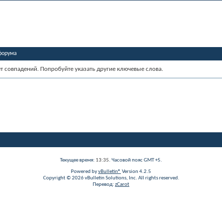
форума
ет совпадений. Попробуйте указать другие ключевые слова.
Текущее время:
13:35
. Часовой пояс GMT +5.
Powered by
vBulletin®
Version 4.2.5
Copyright © 2026 vBulletin Solutions, Inc. All rights reserved.
Перевод:
zCarot