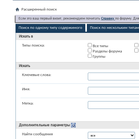
Расширенный поиск
Если это ваш первый визит, рекомендуем почитать
Справку
по форуму. Дл
Поиск по одному типу содержимого
Поиск по нескольким типа
Искать в
Типы поиска:
Все типы
Разделы форума
Группы
Искать
Ключевые слова:
Имя:
Метка:
Дополнительные параметры
Найти сообщения