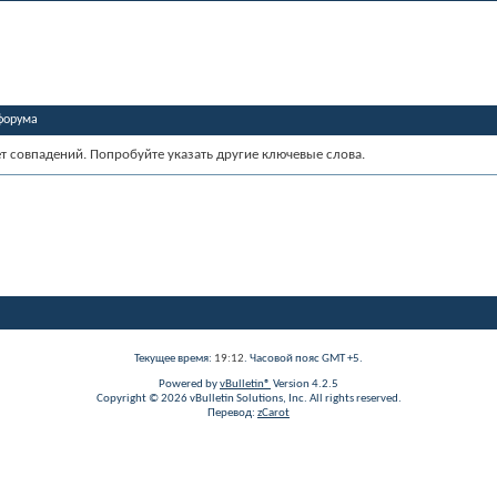
форума
ет совпадений. Попробуйте указать другие ключевые слова.
Текущее время:
19:12
. Часовой пояс GMT +5.
Powered by
vBulletin®
Version 4.2.5
Copyright © 2026 vBulletin Solutions, Inc. All rights reserved.
Перевод:
zCarot