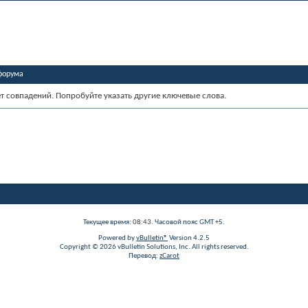
форума
ет совпадений. Попробуйте указать другие ключевые слова.
Текущее время:
08:43
. Часовой пояс GMT +5.
Powered by
vBulletin®
Version 4.2.5
Copyright © 2026 vBulletin Solutions, Inc. All rights reserved.
Перевод:
zCarot