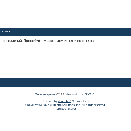
форума
ет совпадений. Попробуйте указать другие ключевые слова.
Текущее время:
02:27
. Часовой пояс GMT +5.
Powered by
vBulletin®
Version 4.2.5
Copyright © 2026 vBulletin Solutions, Inc. All rights reserved.
Перевод:
zCarot