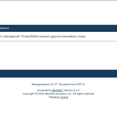
форума
ет совпадений. Попробуйте указать другие ключевые слова.
Текущее время:
22:47
. Часовой пояс GMT +5.
Powered by
vBulletin®
Version 4.2.5
Copyright © 2026 vBulletin Solutions, Inc. All rights reserved.
Перевод:
zCarot