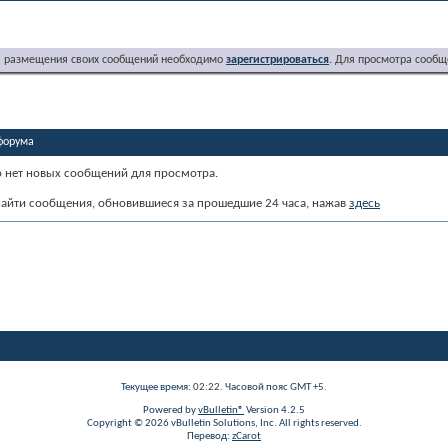
я размещения своих сообщений необходимо
зарегистрироваться
. Для просмотра сообщ
форума
о нет новых сообщений для просмотра.
айти сообщения, обновившиеся за прошедшие 24 часа, нажав
здесь
Текущее время:
02:22
. Часовой пояс GMT +5.
Powered by
vBulletin®
Version 4.2.5
Copyright © 2026 vBulletin Solutions, Inc. All rights reserved.
Перевод:
zCarot