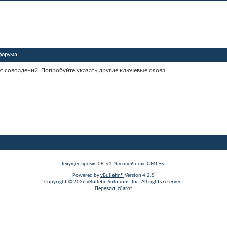
форума
ет совпадений. Попробуйте указать другие ключевые слова.
Текущее время:
08:54
. Часовой пояс GMT +5.
Powered by
vBulletin®
Version 4.2.5
Copyright © 2026 vBulletin Solutions, Inc. All rights reserved.
Перевод:
zCarot