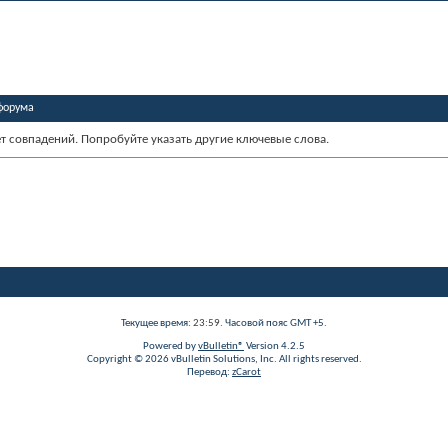
форума
ет совпадений. Попробуйте указать другие ключевые слова.
Текущее время:
23:59
. Часовой пояс GMT +5.
Powered by
vBulletin®
Version 4.2.5
Copyright © 2026 vBulletin Solutions, Inc. All rights reserved.
Перевод:
zCarot