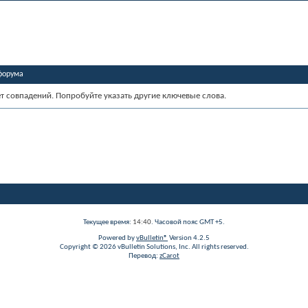
форума
ет совпадений. Попробуйте указать другие ключевые слова.
Текущее время:
14:40
. Часовой пояс GMT +5.
Powered by
vBulletin®
Version 4.2.5
Copyright © 2026 vBulletin Solutions, Inc. All rights reserved.
Перевод:
zCarot