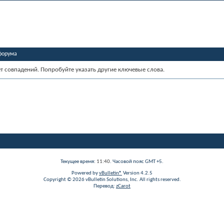
форума
ет совпадений. Попробуйте указать другие ключевые слова.
Текущее время:
11:40
. Часовой пояс GMT +5.
Powered by
vBulletin®
Version 4.2.5
Copyright © 2026 vBulletin Solutions, Inc. All rights reserved.
Перевод:
zCarot