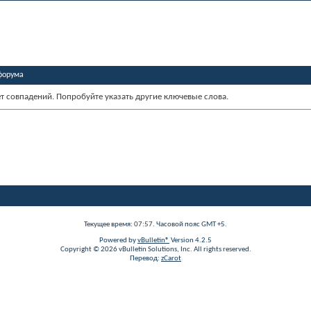
форума
ет совпадений. Попробуйте указать другие ключевые слова.
Текущее время:
07:57
. Часовой пояс GMT +5.
Powered by
vBulletin®
Version 4.2.5
Copyright © 2026 vBulletin Solutions, Inc. All rights reserved.
Перевод:
zCarot