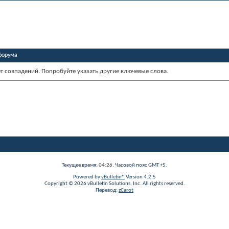
форума
ет совпадений. Попробуйте указать другие ключевые слова.
Текущее время:
04:26
. Часовой пояс GMT +5.
Powered by
vBulletin®
Version 4.2.5
Copyright © 2026 vBulletin Solutions, Inc. All rights reserved.
Перевод:
zCarot