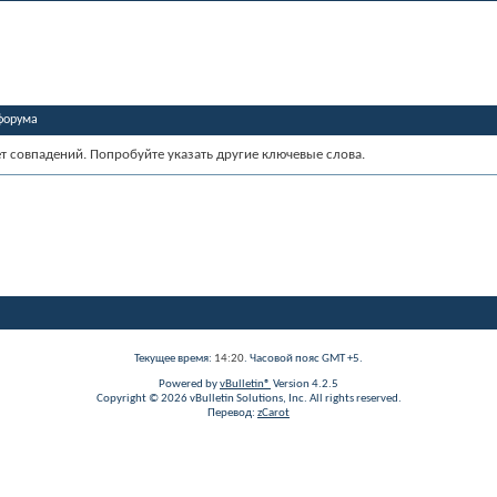
форума
ет совпадений. Попробуйте указать другие ключевые слова.
Текущее время:
14:20
. Часовой пояс GMT +5.
Powered by
vBulletin®
Version 4.2.5
Copyright © 2026 vBulletin Solutions, Inc. All rights reserved.
Перевод:
zCarot