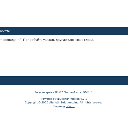
форума
ет совпадений. Попробуйте указать другие ключевые слова.
Текущее время:
00:07
. Часовой пояс GMT +5.
Powered by
vBulletin®
Version 4.2.5
Copyright © 2026 vBulletin Solutions, Inc. All rights reserved.
Перевод:
zCarot