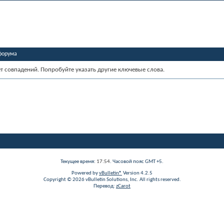
форума
ет совпадений. Попробуйте указать другие ключевые слова.
Текущее время:
17:54
. Часовой пояс GMT +5.
Powered by
vBulletin®
Version 4.2.5
Copyright © 2026 vBulletin Solutions, Inc. All rights reserved.
Перевод:
zCarot