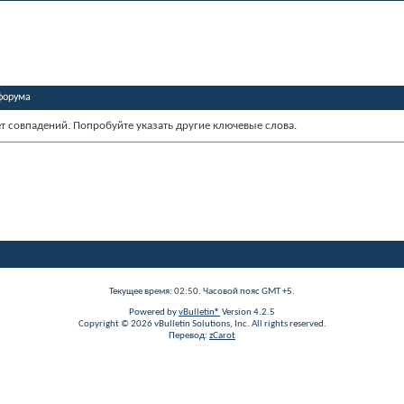
форума
ет совпадений. Попробуйте указать другие ключевые слова.
Текущее время:
02:50
. Часовой пояс GMT +5.
Powered by
vBulletin®
Version 4.2.5
Copyright © 2026 vBulletin Solutions, Inc. All rights reserved.
Перевод:
zCarot