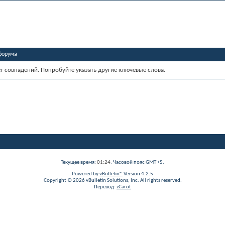
форума
ет совпадений. Попробуйте указать другие ключевые слова.
Текущее время:
01:24
. Часовой пояс GMT +5.
Powered by
vBulletin®
Version 4.2.5
Copyright © 2026 vBulletin Solutions, Inc. All rights reserved.
Перевод:
zCarot