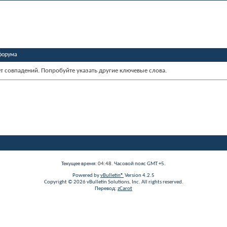
форума
ет совпадений. Попробуйте указать другие ключевые слова.
Текущее время:
04:48
. Часовой пояс GMT +5.
Powered by
vBulletin®
Version 4.2.5
Copyright © 2026 vBulletin Solutions, Inc. All rights reserved.
Перевод:
zCarot