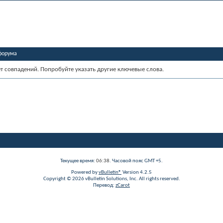
форума
ет совпадений. Попробуйте указать другие ключевые слова.
Текущее время:
06:38
. Часовой пояс GMT +5.
Powered by
vBulletin®
Version 4.2.5
Copyright © 2026 vBulletin Solutions, Inc. All rights reserved.
Перевод:
zCarot