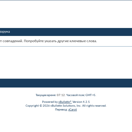
форума
ет совпадений. Попробуйте указать другие ключевые слова.
Текущее время:
07:12
. Часовой пояс GMT +5.
Powered by
vBulletin®
Version 4.2.5
Copyright © 2026 vBulletin Solutions, Inc. All rights reserved.
Перевод:
zCarot