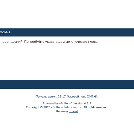
форума
ет совпадений. Попробуйте указать другие ключевые слова.
Текущее время:
22:17
. Часовой пояс GMT +5.
Powered by
vBulletin®
Version 4.2.5
Copyright © 2026 vBulletin Solutions, Inc. All rights reserved.
Перевод:
zCarot