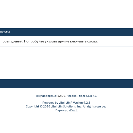
форума
ет совпадений. Попробуйте указать другие ключевые слова.
Текущее время:
12:05
. Часовой пояс GMT +5.
Powered by
vBulletin®
Version 4.2.5
Copyright © 2026 vBulletin Solutions, Inc. All rights reserved.
Перевод:
zCarot