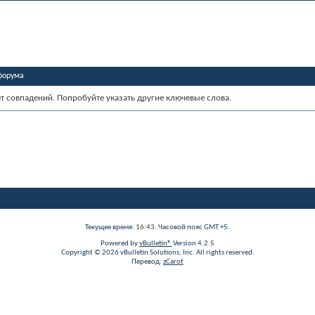
форума
ет совпадений. Попробуйте указать другие ключевые слова.
Текущее время:
16:43
. Часовой пояс GMT +5.
Powered by
vBulletin®
Version 4.2.5
Copyright © 2026 vBulletin Solutions, Inc. All rights reserved.
Перевод:
zCarot