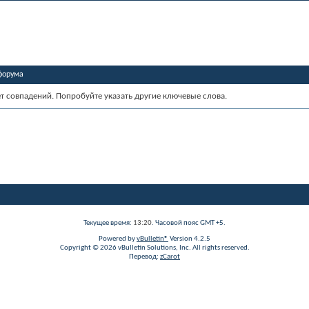
форума
ет совпадений. Попробуйте указать другие ключевые слова.
Текущее время:
13:20
. Часовой пояс GMT +5.
Powered by
vBulletin®
Version 4.2.5
Copyright © 2026 vBulletin Solutions, Inc. All rights reserved.
Перевод:
zCarot