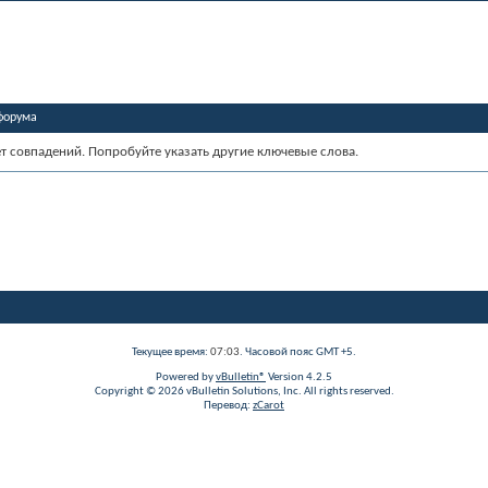
форума
ет совпадений. Попробуйте указать другие ключевые слова.
Текущее время:
07:03
. Часовой пояс GMT +5.
Powered by
vBulletin®
Version 4.2.5
Copyright © 2026 vBulletin Solutions, Inc. All rights reserved.
Перевод:
zCarot