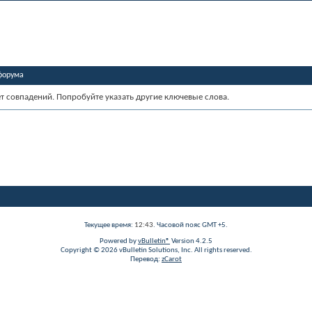
форума
ет совпадений. Попробуйте указать другие ключевые слова.
Текущее время:
12:43
. Часовой пояс GMT +5.
Powered by
vBulletin®
Version 4.2.5
Copyright © 2026 vBulletin Solutions, Inc. All rights reserved.
Перевод:
zCarot