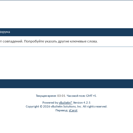
форума
ет совпадений. Попробуйте указать другие ключевые слова.
Текущее время:
03:01
. Часовой пояс GMT +5.
Powered by
vBulletin®
Version 4.2.5
Copyright © 2026 vBulletin Solutions, Inc. All rights reserved.
Перевод:
zCarot