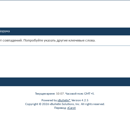
форума
ет совпадений. Попробуйте указать другие ключевые слова.
Текущее время:
10:07
. Часовой пояс GMT +5.
Powered by
vBulletin®
Version 4.2.5
Copyright © 2026 vBulletin Solutions, Inc. All rights reserved.
Перевод:
zCarot