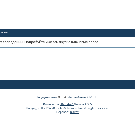
форума
ет совпадений. Попробуйте указать другие ключевые слова.
Текущее время:
07:54
. Часовой пояс GMT +5.
Powered by
vBulletin®
Version 4.2.5
Copyright © 2026 vBulletin Solutions, Inc. All rights reserved.
Перевод:
zCarot