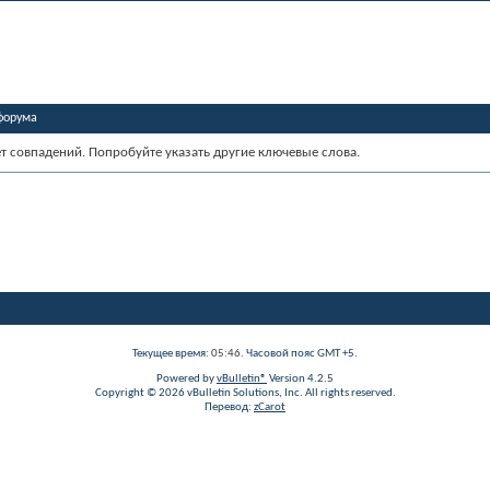
форума
ет совпадений. Попробуйте указать другие ключевые слова.
Текущее время:
05:46
. Часовой пояс GMT +5.
Powered by
vBulletin®
Version 4.2.5
Copyright © 2026 vBulletin Solutions, Inc. All rights reserved.
Перевод:
zCarot