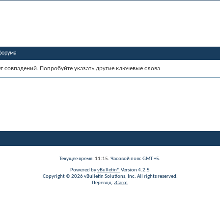
форума
ет совпадений. Попробуйте указать другие ключевые слова.
Текущее время:
11:15
. Часовой пояс GMT +5.
Powered by
vBulletin®
Version 4.2.5
Copyright © 2026 vBulletin Solutions, Inc. All rights reserved.
Перевод:
zCarot