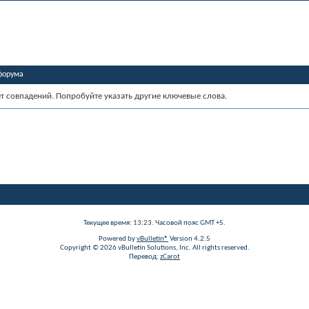
форума
ет совпадений. Попробуйте указать другие ключевые слова.
Текущее время:
13:23
. Часовой пояс GMT +5.
Powered by
vBulletin®
Version 4.2.5
Copyright © 2026 vBulletin Solutions, Inc. All rights reserved.
Перевод:
zCarot