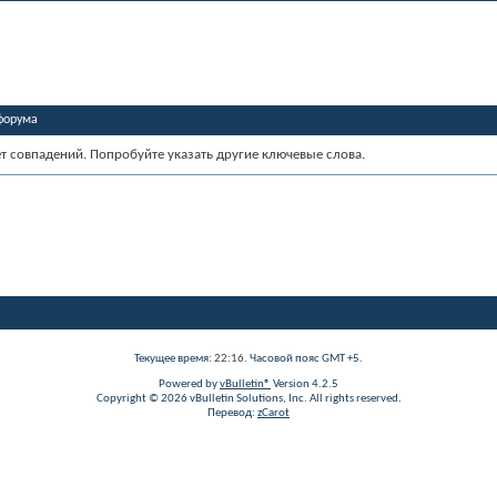
форума
ет совпадений. Попробуйте указать другие ключевые слова.
Текущее время:
22:16
. Часовой пояс GMT +5.
Powered by
vBulletin®
Version 4.2.5
Copyright © 2026 vBulletin Solutions, Inc. All rights reserved.
Перевод:
zCarot