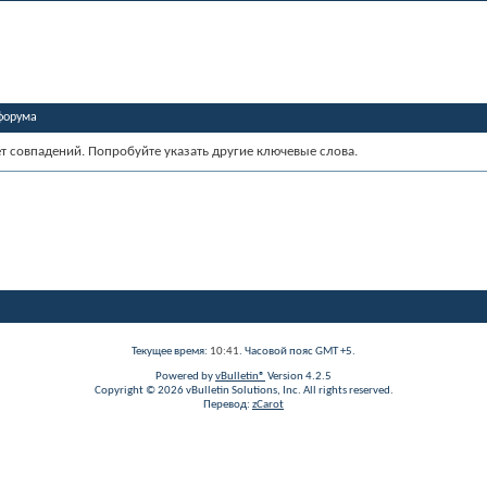
форума
ет совпадений. Попробуйте указать другие ключевые слова.
Текущее время:
10:41
. Часовой пояс GMT +5.
Powered by
vBulletin®
Version 4.2.5
Copyright © 2026 vBulletin Solutions, Inc. All rights reserved.
Перевод:
zCarot