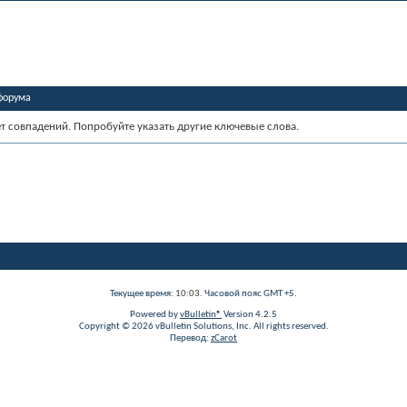
форума
ет совпадений. Попробуйте указать другие ключевые слова.
Текущее время:
10:03
. Часовой пояс GMT +5.
Powered by
vBulletin®
Version 4.2.5
Copyright © 2026 vBulletin Solutions, Inc. All rights reserved.
Перевод:
zCarot