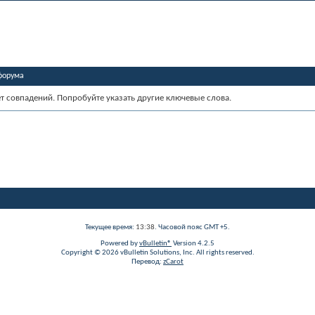
форума
ет совпадений. Попробуйте указать другие ключевые слова.
Текущее время:
13:38
. Часовой пояс GMT +5.
Powered by
vBulletin®
Version 4.2.5
Copyright © 2026 vBulletin Solutions, Inc. All rights reserved.
Перевод:
zCarot