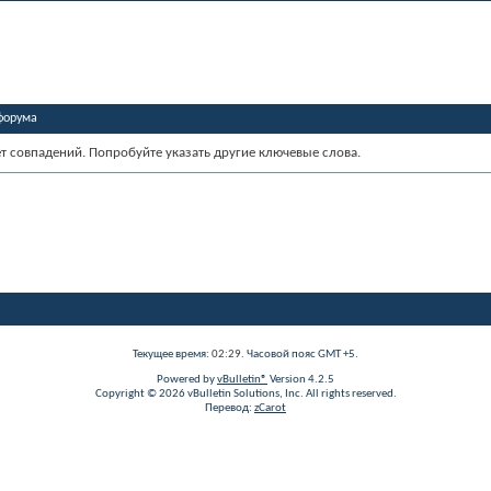
форума
ет совпадений. Попробуйте указать другие ключевые слова.
Текущее время:
02:29
. Часовой пояс GMT +5.
Powered by
vBulletin®
Version 4.2.5
Copyright © 2026 vBulletin Solutions, Inc. All rights reserved.
Перевод:
zCarot