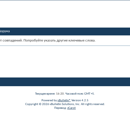
форума
ет совпадений. Попробуйте указать другие ключевые слова.
Текущее время:
16:20
. Часовой пояс GMT +5.
Powered by
vBulletin®
Version 4.2.5
Copyright © 2026 vBulletin Solutions, Inc. All rights reserved.
Перевод:
zCarot