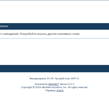
форума
ет совпадений. Попробуйте указать другие ключевые слова.
Текущее время:
04:40
. Часовой пояс GMT +5.
Powered by
vBulletin®
Version 4.2.5
Copyright © 2026 vBulletin Solutions, Inc. All rights reserved.
Перевод:
zCarot