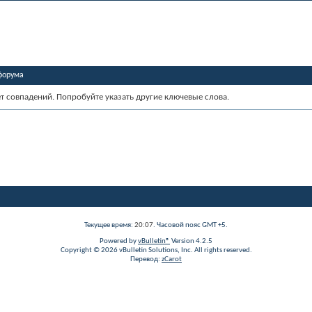
форума
ет совпадений. Попробуйте указать другие ключевые слова.
Текущее время:
20:07
. Часовой пояс GMT +5.
Powered by
vBulletin®
Version 4.2.5
Copyright © 2026 vBulletin Solutions, Inc. All rights reserved.
Перевод:
zCarot