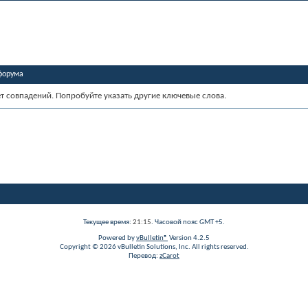
форума
ет совпадений. Попробуйте указать другие ключевые слова.
Текущее время:
21:15
. Часовой пояс GMT +5.
Powered by
vBulletin®
Version 4.2.5
Copyright © 2026 vBulletin Solutions, Inc. All rights reserved.
Перевод:
zCarot